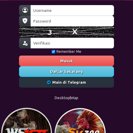
Remember Me
Masuk
Daftar Sekarang
Main di Telegram
Desktop
Wap