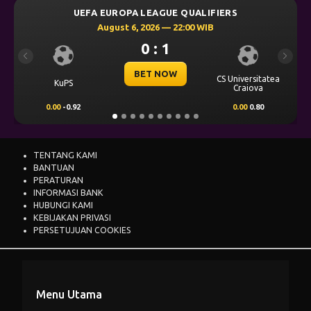
LEAGUE QUALIFIERS
UEFA EUROPA LEAG
 2026 — 22:00 WIB
August 6, 2026 —
0 : 1
0 : 
Previous
Next
ET NOW
BET N
CS Universitatea
Jagiellonia
Craiova
Bialystok
0.00
0.80
0.00
0.97
TENTANG KAMI
BANTUAN
PERATURAN
INFORMASI BANK
HUBUNGI KAMI
KEBIJAKAN PRIVASI
PERSETUJUAN COOKIES
Menu Utama