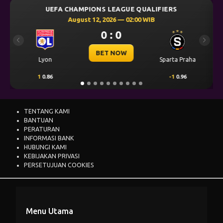
S LEAGUE QUALIFIERS
UEFA CHAMPIONS LEA
 2026 — 02:00 WIB
August 12, 2026 
0 : 0
0 : 
Previous
Next
ET NOW
BET N
Sparta Praha
Slovan Bratislava
-1
0.96
0.5
0.83
TENTANG KAMI
BANTUAN
PERATURAN
INFORMASI BANK
HUBUNGI KAMI
KEBIJAKAN PRIVASI
PERSETUJUAN COOKIES
Menu Utama