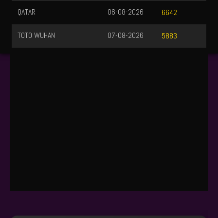
QATAR
06-08-2026
6642
TOTO WUHAN
07-08-2026
5883