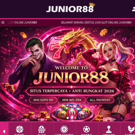
SLOT ONLINE JUNIOR88
SELAMAT DATANG DISITUS JUDI SLOT ONLINE JUNIOR88
TOGEL
SLOT
LIVE CASINO
SPORT
ARCADE
SABU