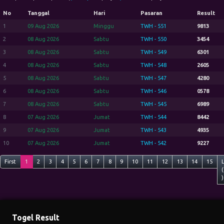
No
Tanggal
Hari
Pasaran
Result
1
09 Aug 2026
Minggu
TWH - 551
9813
2
08 Aug 2026
Sabtu
TWH - 550
3454
3
08 Aug 2026
Sabtu
TWH - 549
6301
4
08 Aug 2026
Sabtu
TWH - 548
2605
5
08 Aug 2026
Sabtu
TWH - 547
4280
6
08 Aug 2026
Sabtu
TWH - 546
0578
7
08 Aug 2026
Sabtu
TWH - 545
6989
8
07 Aug 2026
Jumat
TWH - 544
8442
9
07 Aug 2026
Jumat
TWH - 543
4935
10
07 Aug 2026
Jumat
TWH - 542
9227
First
1
2
3
4
5
6
7
8
9
10
11
12
13
14
15
(
)
Togel Result