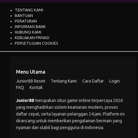
TENTANG KAMI
BANTUAN
PERATURAN
INFORMASI BANK
HUBUNGI KAMI
KEBIJAKAN PRIVASI
PERSETUJUAN COOKIES
Menu Utama
Junior88 Resmi
Tentang Kami
Cara Daftar
Login
FAQ
Kontak
Junior88
merupakan situs game online terpercaya 2026
yang menghadirkan sistem keamanan modern, proses
daftar cepat, serta layanan pelanggan 24 jam. Platform ini
dirancang untuk memberikan pengalaman bermain yang
nyaman dan stabil bagi pengguna di Indonesia.