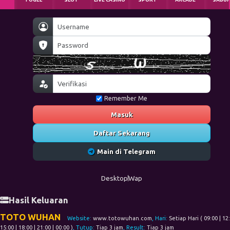
Remember Me
Masuk
Daftar Sekarang
Main di Telegram
Desktop
Wap
Hasil Keluaran
TOTO WUHAN
Website:
www.totowuhan.com
, Hari:
Setiap Hari ( 09:00 | 12:
15:00 | 18:00 | 21:00 | 00:00 )
, Tutup:
Tiap 3 jam
, Result:
Tiap 3 jam