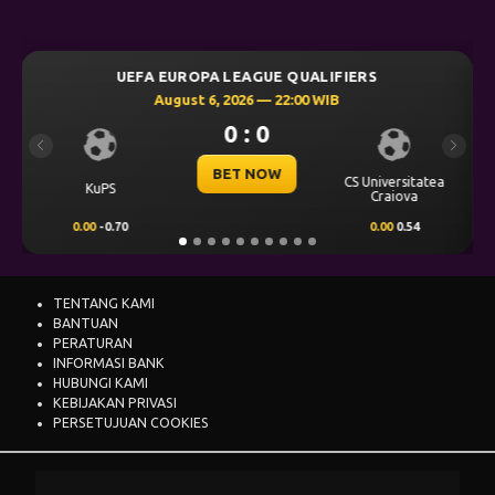
QUALIFIERS
UEFA EUROPA LEAGUE QUALI
2:00 WIB
August 7, 2026 — 00:00 WI
0 : 0
Previous
Next
BET NOW
CS Universitatea
Red Bull Salzburg
Craiova
0.00
0.54
0.75
0.57
TENTANG KAMI
BANTUAN
PERATURAN
INFORMASI BANK
HUBUNGI KAMI
KEBIJAKAN PRIVASI
PERSETUJUAN COOKIES