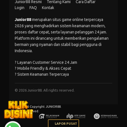
Junior88 Resmi
Tentang Kami
Cara Daftar
Login
FAQ
Kontak
Junior88
merupakan situs game online terpercaya
2026 yang menghadirkan sistem keamanan modern,
proses daftar cepat, serta layanan pelanggan 24 jam.
Platform ini dirancang untuk memberikan pengalaman
bermain yang nyaman dan stabil bagi pengguna di
Indonesia.
? Layanan Customer Service 24 Jam
? Mobile Friendly & Akses Cepat
? Sistem Keamanan Terpercaya
© 2026 Junior88. All rights reserved.
© 2015 - 2026 Copyright JUNIOR88.
All Rights Reserved.
LAPOR PUSAT